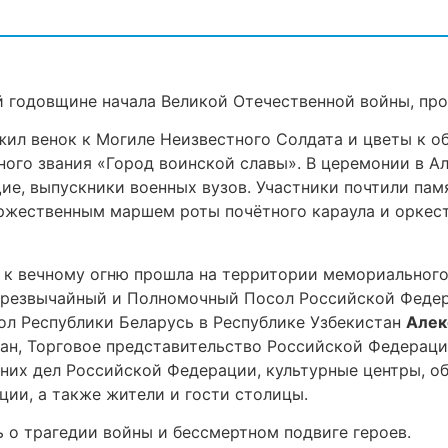
 годовщине начала Великой Отечественной войны, про
ил венок к Могиле Неизвестного Солдата и цветы к о
тного звания «Город воинской славы». В церемонии в 
ие, выпускники военных вузов. Участники почтили па
ржественным маршем роты почётного караула и орке
 к вечному огню прошла на территории мемориального
Чрезвычайный и Полномочный Посол Российской Федер
л Республики Беларусь в Республике Узбекистан
Алек
тан, Торговое представительство Российской Федераци
них дел Российской Федерации, культурные центры, 
ии, а также жители и гости столицы.
 о трагедии войны и бессмертном подвиге героев.