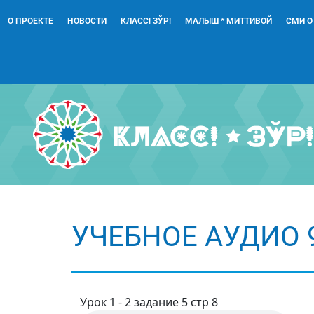
О ПРОЕКТЕ
НОВОСТИ
КЛАСС! ЗЎР!
МАЛЫШ * МИТТИВОЙ
СМИ О
УЧЕБНОЕ АУДИО 
Урок 1 - 2 задание 5 стр 8