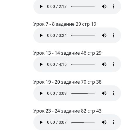
Урок 7 - 8 задание 29 стр 19
Урок 13 - 14 задание 46 стр 29
Урок 19 - 20 задание 70 стр 38
Урок 23 - 24 задание 82 стр 43