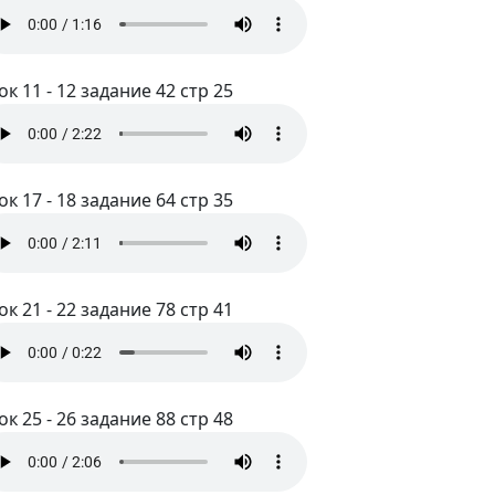
ок 11 - 12 задание 42 стр 25
ок 17 - 18 задание 64 стр 35
ок 21 - 22 задание 78 стр 41
ок 25 - 26 задание 88 стр 48