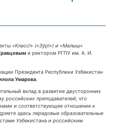
оекты
«Класс!» («Зўр!») и «Малыш»
Кравцовым
и ректором РГПУ им. А. И.
рации Президента Республики Узбекистан
илола Умарова
.
ительный вклад в развитие двусторонних
ву российских преподавателей, что
анами и соответствующее отношение к
едряете здесь передовые образовательные
стами Узбекистана и российским