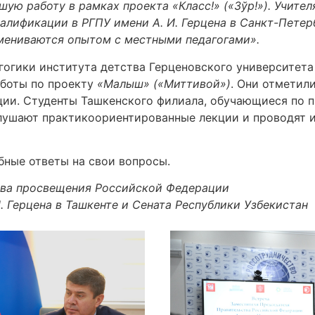
ую работу в рамках проекта «Класс!» («Зўр!»). Учите
лификации в РГПУ имени А. И. Герцена в Санкт-Петер
бмениваются опытом с местными педагогами».
огики института детства Герценовского университет
аботы по проекту
«Малыш» («Миттивой»)
. Они отметил
ии. Студенты Ташкенского филиала, обучающиеся по 
лушают практикоориентированные лекции и проводят и
бные ответы на свои вопросы.
ва просвещения Российской Федерации
И. Герцена в Ташкенте и Сената Республики Узбекистан