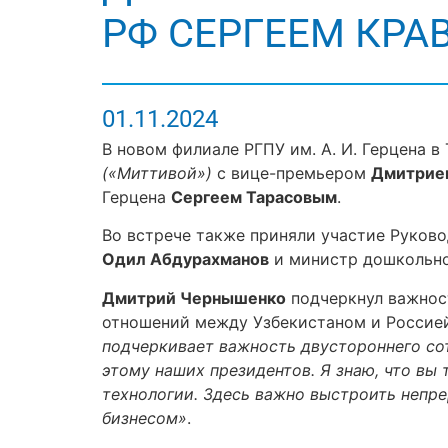
РФ СЕРГЕЕМ КР
01.11.2024
В новом филиале РГПУ им. А. И. Герцена 
(«Миттивой»)
с вице-премьером
Дмитрие
Герцена
Сергеем Тарасовым
.
Во встрече также приняли участие Руков
Одил Абдурахманов
и министр дошкольно
Дмитрий Чернышенко
подчеркнул важност
отношений между Узбекистаном и Россие
подчеркивает важность двустороннего со
этому наших президентов. Я знаю, что вы
технологии. Здесь важно выстроить непр
бизнесом»
.