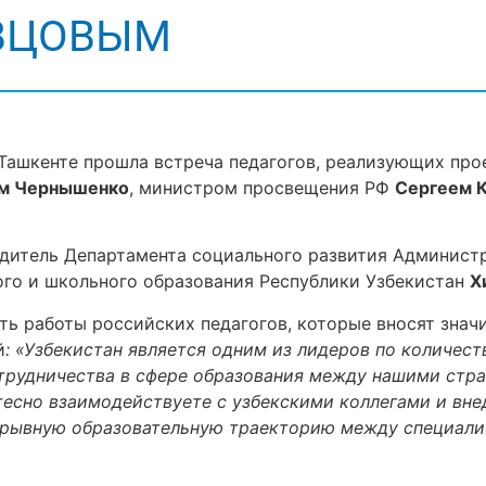
АВЦОВЫМ
в Ташкенте прошла встреча педагогов, реализующих пр
м Чернышенко
, министром просвещения РФ
Сергеем 
одитель Департамента социального развития Админист
го и школьного образования Республики Узбекистан
Х
ь работы российских педагогов, которые вносят знач
й
: «Узбекистан является одним из лидеров по количест
трудничества в сфере образования между нашими стр
 тесно взаимодействуете с узбекскими коллегами и вн
ерывную образовательную траекторию между специали