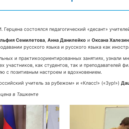
. Герцена состоялся педагогический «десант» учителей 
ульфия Семилетова
,
Анна Данилейко
и
Оксана Халезин
давании русского языка и русского языка как иностр
льных и практикоориентированных занятиях, узнали мно
х участников, как студентов, так и преподавателей ф
лю с позитивным настроем и вдохновением.
оссийский учитель за рубежом» и «Класс!» («Зур!»)
Да
рцена в Ташкенте