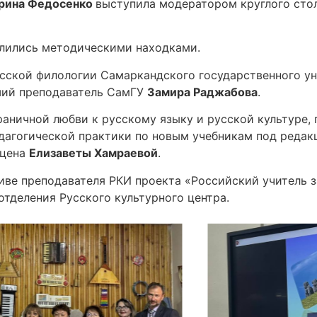
рина Федосенко
выступила модератором круглого сто
елились методическими находками.
сской филологии Самаркандского государственного ун
рший преподаватель СамГУ
Замира Раджабова
.
раничной любви к русскому языку и русской культуре,
едагогической практики по новым учебникам под редак
рцена
Елизаветы Хамраевой
.
тиве преподавателя РКИ проекта «Российский учитель
тделения Русского культурного центра.