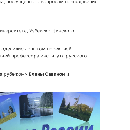
ла, посвящённого вопросам преподавания
иверситета, Узбекско-финского
 поделились опытом проектной
цией профессора института русского
 за рубежом»
Елены Савиной
и