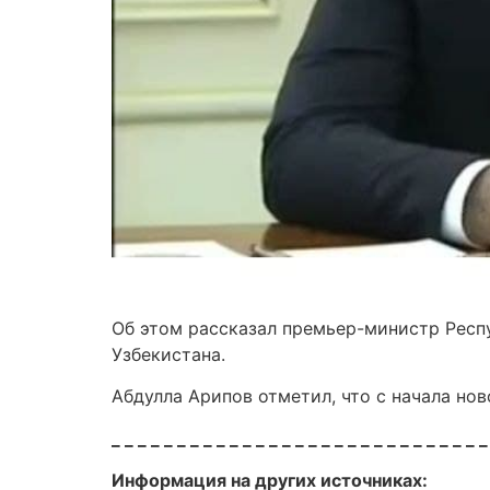
Об этом рассказал премьер-министр Респ
Узбекистана.
Абдулла Арипов отметил, что с начала но
_ _ _ _ _ _ _ _ _ _ _ _ _ _ _ _ _ _ _ _ _ _ _ _ _ _ _ _ _
Информация на других источниках: