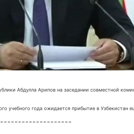
ублики Абдулла Арипов на заседании совместной коми
вого учебного года ожидается прибытие в Узбекистан е
 _ _ _ _ _ _ _ _ _ _ _ _ _ _ _ _ _ _ _ _