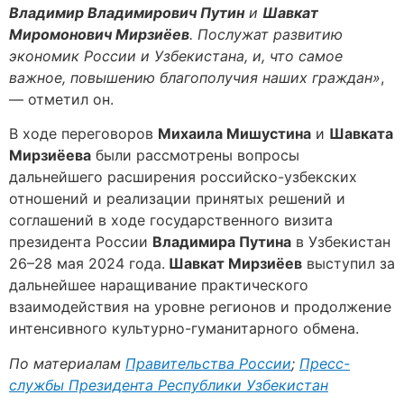
Владимир Владимирович Путин
и
Шавкат
Миромонович Мирзиёев
. Послужат развитию
экономик России и Узбекистана, и, что самое
важное, повышению благополучия наших граждан»
,
— отметил он.
В ходе переговоров
Михаила Мишустина
и
Шавката
Мирзиёева
были рассмотрены вопросы
дальнейшего расширения российско-узбекских
отношений и реализации принятых решений и
соглашений в ходе государственного визита
президента России
Владимира Путина
в Узбекистан
26–28 мая 2024 года.
Шавкат Мирзиёев
выступил за
дальнейшее наращивание практического
взаимодействия на уровне регионов и продолжение
интенсивного культурно-гуманитарного обмена.
По материалам
Правительства России
;
Пресс-
службы Президента Республики Узбекистан