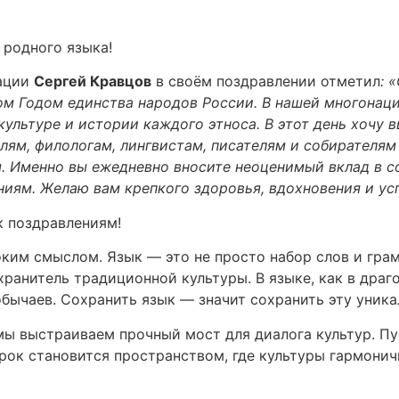
родного языка!
ации
Сергей Кравцов
в своём поздравлении отметил
: 
том Годом единства народов России. В нашей многонац
 культуре и истории каждого этноса. В этот день хочу
лям, филологам, лингвистам, писателям и собирателям
я. Именно вы ежедневно вносите неоценимый вклад в с
ниям. Желаю вам крепкого здоровья, вдохновения и ус
к поздравлениям!
боким смыслом. Язык — это не просто набор слов и гр
хранитель традиционной культуры. В языке, как в драг
бычаев. Сохранить язык — значит сохранить эту уника
мы выстраиваем прочный мост для диалога культур. П
ок становится пространством, где культуры гармонич