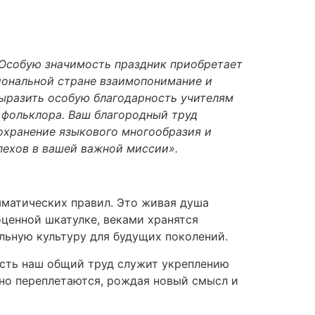
«Особую значимость праздник приобретает
иональной стране взаимопонимание и
 выразить особую благодарность учителям
 фольклора. Ваш благородный труд
охранение языкового многообразия и
пехов в вашей важной миссии».
амматических правил. Это живая душа
оценной шкатулке, веками хранятся
льную культуру для будущих поколений.
усть наш общий труд служит укреплению
но переплетаются, рождая новый смысл и