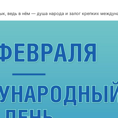
зык, ведь в нём — душа народа и залог крепких междун