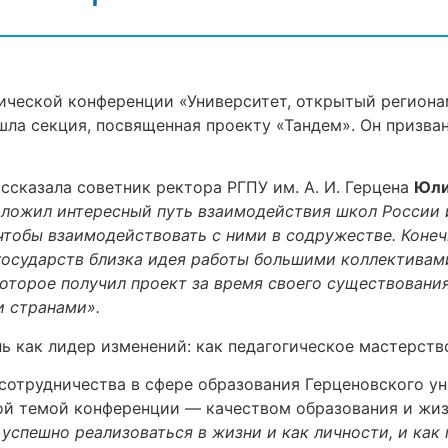
ческой конференции «Университет, открытый регионам
ла секция, посвященная проекту «Тандем». Он призва
ссказала советник ректора РГПУ им. А. И. Герцена
Юли
ложил интересный путь взаимодействия школ России и
 чтобы взаимодействовать с ними в содружестве. Конеч
государств близка идея работы большими коллективами
которое получил проект за время своего существовани
 странами».
ль как лидер изменений: как педагогическое мастерств
сотрудничества в сфере образования Герценовского у
ной темой конференции — качеством образования и жи
 успешно реализоваться в жизни и как личности, и как