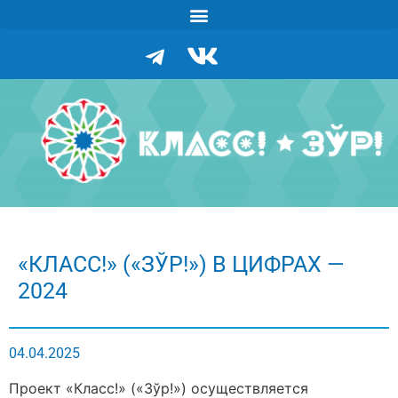
«КЛАСС!» («ЗЎР!») В ЦИФРАХ —
2024
04.04.2025
Проект «Класс!» («Зўр!») осуществляется