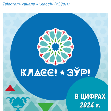
Telegram-канале «Класс!» («Зўр!»)