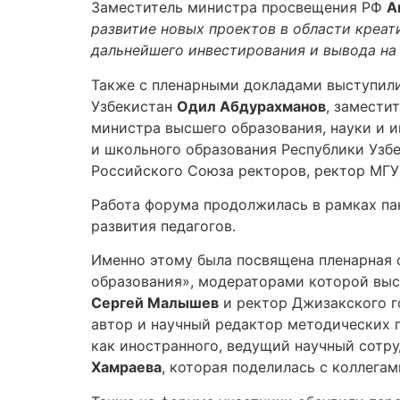
Заместитель министра просвещения РФ
А
развитие новых проектов в области креа
дальнейшего инвестирования и вывода на
Также с пленарными докладами выступили
Узбекистан
Одил Абдурахманов
, замести
министра высшего образования, науки и 
и школьного образования Республики Узб
Российского Союза ректоров, ректор МГУ 
Работа форума продолжилась в рамках па
развития педагогов.
Именно этому была посвящена пленарная 
образования», модераторами которой вы
Сергей Малышев
и ректор Джизакского г
автор и научный редактор методических п
как иностранного, ведущий научный сотр
Хамраева
, которая поделилась с коллега