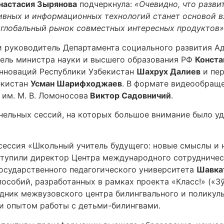
настасия Зырянова
подчеркнула:
«Очевидно, что разви
тивных и информационных технологий станет основой в
 глобальный рынок совместных интересных продуктов»
 руководитель Департамента социального развития А
тель министра науки и высшего образования РФ
Конста
инноваций Республики Узбекистан
Шахрух Далиев
и пер
екистан
Усман Шарифходжаев
. В формате видеообраще
им. М. В. Ломоносова
Виктор Садовничий
.
нельных сессий, на которых большое внимание было у
сессия «Школьный учитель будущего: новые смыслы и 
ступили директор Центра международного сотрудниче
осударственного педагогического университета
Шавка
особий, разработанных в рамках проекта «Класс!» («Зў
удник межвузовского центра билингвального и поликул
ми опытом работы с детьми-билингвами.