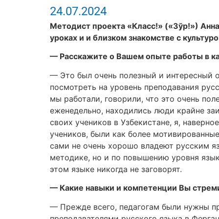
24.07.2024
Методист проекта «Класс!» («Зўр!») Анн
уроках и и близком знакомстве с культуро
— Расскажите о Вашем опыте работы в ка
— Это был очень полезный и интересный оп
посмотреть на уровень преподавания русск
мы работали, говорили, что это очень пол
еженедельно, находились люди крайне заи
своих учеников в Узбекистане, я, наверно
учеников, были как более мотивированные
сами не очень хорошо владеют русским я
методике, но и по повышению уровня языка
этом языке никогда не заговорят.
— Какие навыки и компетенции Вы стреми
— Прежде всего, педагогам были нужны пр
преподавателями русского языка в Ферган