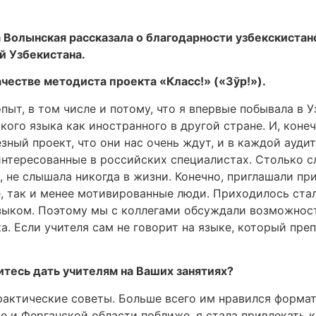
а Волынская рассказала о благодарности узбекскистан
й Узбекистана.
честве методиста проекта «Класс!» («Зўр!»).
ыт, в том числе и потому, что я впервые побывала в 
ого языка как иностранного в другой стране. И, конеч
езный проект, что они нас очень ждут, и в каждой ауди
нтересованные в российских специалистах. Столько сл
е, не слышала никогда в жизни. Конечно, приглашали пр
, так и менее мотивированные люди. Приходилось ста
зыком. Поэтому мы с коллегами обсуждали возможност
. Если учителя сам не говорит на языке, который препо
тесь дать учителям на Ваших занятиях?
актические советы. Больше всего им нравился формат 
е и Ферганской области поближе, я стала привлекать к